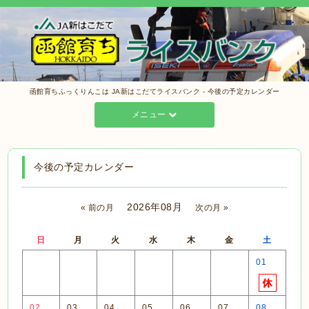
函館育ちふっくりんこは JA新はこだてライスバンク - 今後の予定カレンダー
メニュー
今後の予定カレンダー
2026年08月
« 前の月
次の月 »
日
月
火
水
木
金
土
01
02
03
04
05
06
07
08