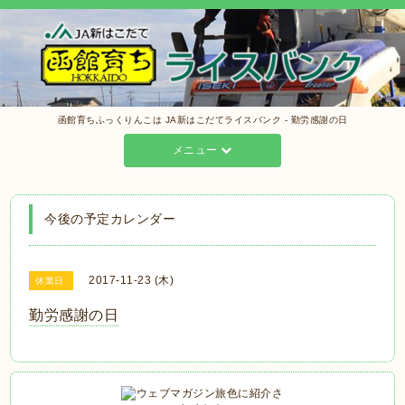
函館育ちふっくりんこは JA新はこだてライスバンク - 勤労感謝の日
メニュー
今後の予定カレンダー
2017-11-23 (木)
休業日
勤労感謝の日