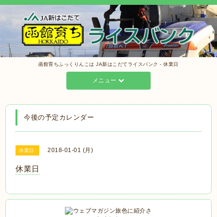
函館育ちふっくりんこは JA新はこだてライスバンク - 休業日
メニュー
今後の予定カレンダー
2018-01-01 (月)
休業日
休業日