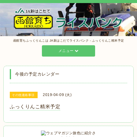
函館育ちふっくりんこは JA新はこだてライスバンク - ふっくりんこ精米予定
メニュー
今後の予定カレンダー
2019-04-09 (火)
その他連絡事項
ふっくりんこ精米予定