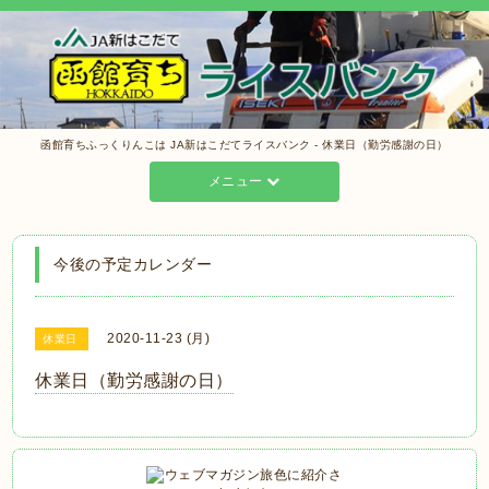
函館育ちふっくりんこは JA新はこだてライスバンク - 休業日（勤労感謝の日）
メニュー
今後の予定カレンダー
2020-11-23 (月)
休業日
休業日（勤労感謝の日）