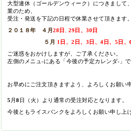
大型連休（ゴールデンウィーク）につきまして
業のため、
受注・発送を下記の日程で休業させて頂きます
２０１８年 ４月
28
日
29
日、
30
日
、
５月
1
日、
2
日、
3
日、
4
日、
5
日、
ご迷惑をおかけしますが、ご了承ください。
左側のメニュ
-
にある「今後の予定カレンダ
-
」で
お早めにご注文頂きますよう、よろしくお願い
5
月
8
日（火）より通常の受注対応となります。
今後ともライスバンクをよろしくお願い申し上