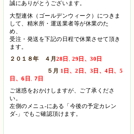
誠にありがとうございます。
大型連休（ゴールデンウィーク）につきま
して、精米所・運送業者等が休業のた
め、
受注・発送を下記の日程で休業させて頂き
ます。
２０１８年 ４月
28
日
29
日、
30
日
、
５月
1
日、
2
日、
3
日、
4
日、
5
日、
6日
7
日
、
ご迷惑をおかけしますが、ご了承くださ
い。
左側のメニュ
-
にある「今後の予定カレン
ダ
-
」でもご確認頂けます。