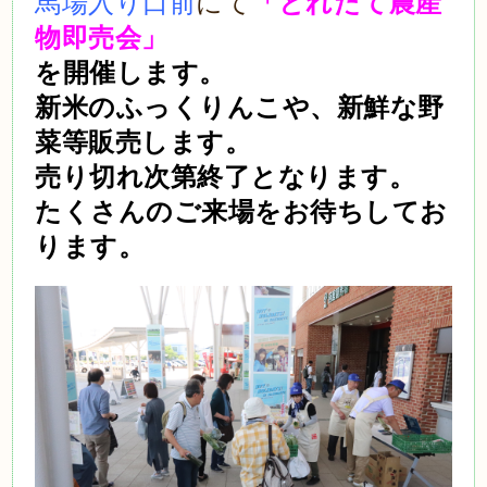
馬場入り口前
にて
「とれたて
農産
物即売会」
を開催します。
新米のふっくりんこや、新鮮な野
菜等
販売します。
売り切れ次第終了となります。
たくさんのご来場をお待ちしてお
ります。