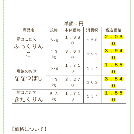
単価：円
商品名
規格
本体価格
消費税
税込価格
２，０３
１，８８
新はこだて
５
１５０
kg
０
０
ふっくりん
３，９４
３，６４
１０
こ
２９２
８
０
kg
１，８５
１，７１
５
１３７
kg
農協のお米
３
０
ななつぼし
３，５４
３，２７
１０
２６２
８
０
kg
新はこだて
１，８５
１，７１
５
.３
１３７
きたくりん
３
０
kg
【価格について】