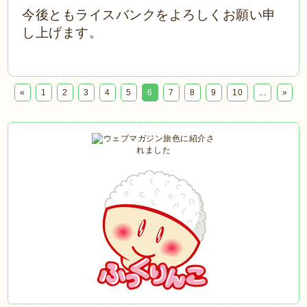
今後ともライスバンクをよろしくお願い申
し上げます。
«
1
2
3
4
5
6
7
8
9
10
...
»