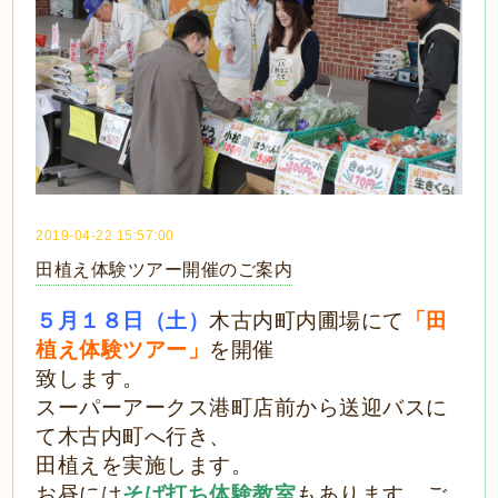
2019-04-22 15:57:00
田植え体験ツアー開催のご案内
５月１８日（土）
木古内町内圃場にて
「田
植え体験ツアー」
を開催
致します。
スーパーアークス港町店前から送迎バスに
て木古内町へ行き、
田植えを実施します。
お昼には
そば打ち体験教室
もあります。ご