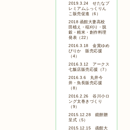
2019.3.24 せたなプ
レミアムふっくりん
こ販売促進（6）
2018 函館大妻高校
田植え・稲刈り・脱
穀・精米・創作料理
発表（22）
2016.3.18 金賞ゆめ
ぴりか 販売応援
（4）
2016.3.12 アークス
七飯店販売応援（7）
2016.3.6 丸井今
井・魚長販売応援
（8）
2016.2.26 谷川小ロ
ング太巻きづくり
（9）
2015.12.28 鏡餅贈
呈式（5）
2015.12.15 函館大